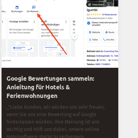
Google Bewertungen sammeln:
Anleitung für Hotels &
Ferienwohnungen
_"Liebe Kunden, wir würden uns sehr freuen,
wenn Sie uns eine Bewertung auf Google
hinterlassen würden. Ihre Meinung ist uns
wichtig und hilft uns dabei, unsere online
Hotelsoftware stetig zu verbessern._