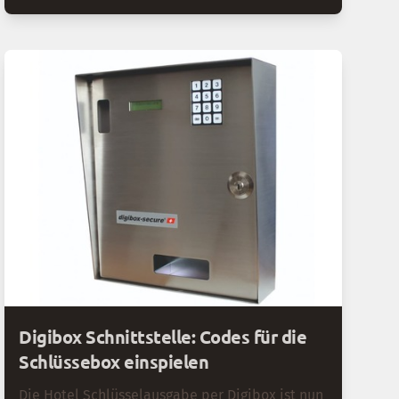
Destinationen) oder wesentlich schwächer (bei
Geschäftsdestinationen). Diese Yielding
Strategie mit dynamischen Hotelpreisen nutzt
die unterschiedliche Nachfrage: Am
Wochenende werden andere Raten angeboten
als unter der Woche. Dabei sollte man nicht
zimperlich sein – Aufschläge von 20-30% oder
sogar 40% auf die Preise unter der Woche sind
durchaus üblich. Wussten Sie, dass Hotels mit
einer klugen Wochenendpreis-Strategie im
Schnitt über 11 % mehr Umsatz erzielen
können?
Digibox Schnittstelle: Codes für die
Schlüssebox einspielen
Die Hotel Schlüsselausgabe per Digibox ist nun