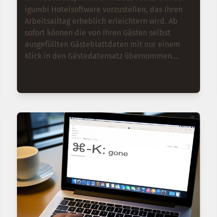
igumbi Hotelsoftware vorzustellen, das Ihren
Arbeitsalltag erheblich erleichtern wird. Ab
sofort können die von Ihren Gästen selbst
ausgefüllten Gästeblattdaten mit nur einem
Klick in den Gästedatensatz übernommen
werden. Diese neue Funktion wurde integriert,
um den manuellen Aufwand zu reduzieren und
die Qualität der Gästedaten zu verbessern, die
über verschiedene Portale oft unvollständig
oder ungenau ankommen. Sie behalten im
Synchronisierungsvorgang die volle Kontrolle
über die Daten und können entscheiden,
welche Felder jeweils übernommen werden
sollen.