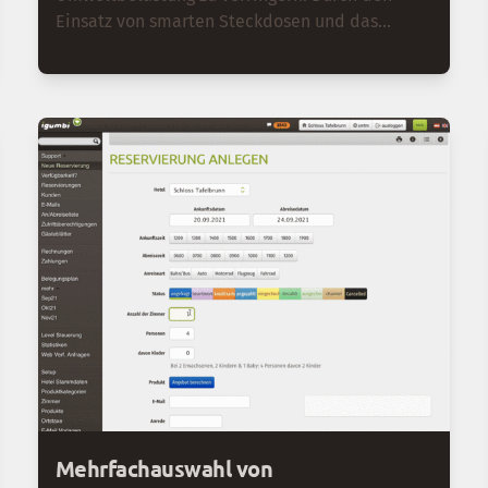
Einsatz von smarten Steckdosen und das
Einsparen von Energie wird die Abhängigkeit
von russischem Erdgas reduziert. Je weniger
Strom insgesamt benötigt wird, desto weniger
muss zum jeweiligen Zeitpunkt durch
Gaskraftwerke in Spitzenzeiten durch
Gasverfeuerung produziert werden. Das spart
Gas und wirkt preisdämpfend auf den
Strompreis, weil die extrem hohen Preise im
Merit-Order-System gar nicht erreicht werden.
CO2-Emissionen werden ebenfalls reduziert,
weil weniger fossile Brennstoffe verfeuert
werden.
Mehrfachauswahl von