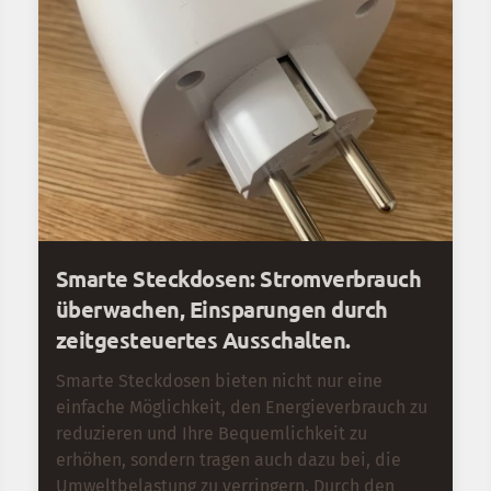
Smarte Steckdosen: Stromverbrauch
überwachen, Einsparungen durch
zeitgesteuertes Ausschalten.
Smarte Steckdosen bieten nicht nur eine
einfache Möglichkeit, den Energieverbrauch zu
reduzieren und Ihre Bequemlichkeit zu
erhöhen, sondern tragen auch dazu bei, die
Umweltbelastung zu verringern. Durch den