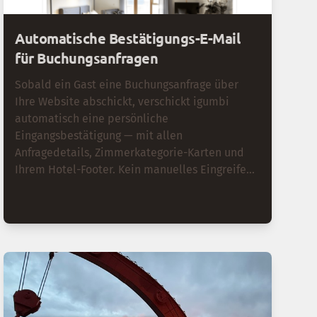
Automatische Bestätigungs-E-Mail
für Buchungsanfragen
Sobald ein Gast eine Buchungsanfrage über
Ihre Website abschickt, verschickt igumbi
automatisch eine persönliche
Eingangsbestätigung — mit allen
Anfragedetails, Zimmerkategorie-Karten und
Ihrem Hotel-Footer. Kein manuelles Eingreifen
nötig.