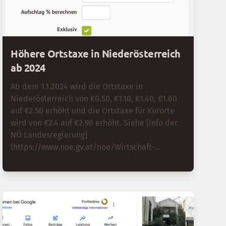
Höhere Ortstaxe in Niederösterreich
ab 2024
Ab dem 1.1.2024 wird die Ortstaxe in
Niederösterreich von €0.50, €1.10, €1.40, €1.60
auf €2.50 erhöht und die Ortstaxe für Kurorte
wird von €2.4 auf €2.90 erhöht. Siehe [Info der
NÖ Landesregierung]
(https://www.noe.gv.at/noe/Wirtschaft-
Tourismus-
Technologie/Naechtigungstaxensaetze.html)