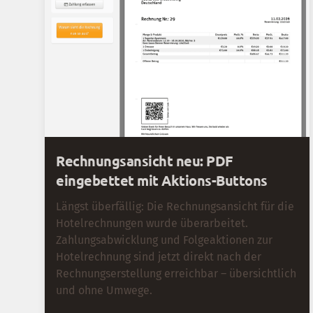
Rechnungsansicht neu: PDF
eingebettet mit Aktions-Buttons
Längst überfällig: Die Rechnungsansicht für die
Hotelrechnungen wurde überarbeitet.
Zahlungsabwicklung und Folgeaktionen zur
Hotelrechnung sind jetzt direkt nach der
Rechnungserstellung erreichbar – übersichtlich
und ohne Umwege.