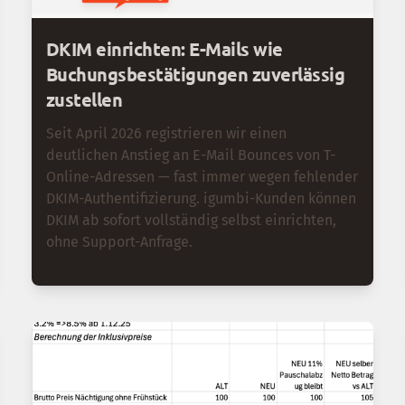
DKIM einrichten: E-Mails wie
Buchungsbestätigungen zuverlässig
zustellen
Seit April 2026 registrieren wir einen
deutlichen Anstieg an E-Mail Bounces von T-
Online-Adressen — fast immer wegen fehlender
DKIM-Authentifizierung. igumbi-Kunden können
DKIM ab sofort vollständig selbst einrichten,
ohne Support-Anfrage.