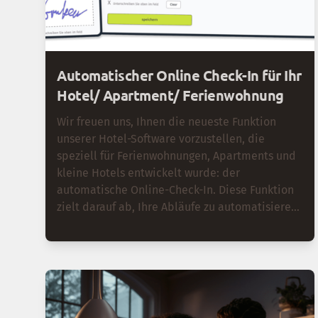
Wettbewerbsvorteile für Ihr Hotel sein.
Automatischer Online Check-In für Ihr
Hotel/ Apartment/ Ferienwohnung
Wir freuen uns, Ihnen die neueste Funktion
unserer Hotel-Software vorzustellen, die
speziell für Ferienwohnungen, Apartments und
kleine Hotels entwickelt wurde: der
automatische Online-Check-In. Diese Funktion
zielt darauf ab, Ihre Abläufe zu automatisieren
und zu digitalisieren: Gästeblatt, Ortstaxe und
Zugangscode können in einem Flow
abgewickelt werden. Ihre Gäste können eine
kontaktlosen online Check-In genießen. Das
Zimmer kann sofort bezogen werden, ohne dass
die Gäste warten müssen.