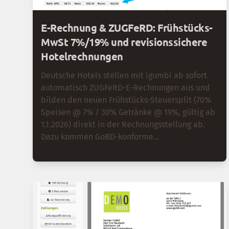
E-Rechnung & ZUGFeRD: Frühstücks-
MwSt 7%/19% und revisionssichere
Hotelrechnungen
Deutsche Hotels stellen mit igumbi ab sofort
automatisch ZUGFeRD-E-Rechnungen aus und
bilden den neuen Frühstücks-Steuersplit (70%
Speisen @ 7% / 30% Getränke @ 19%, gültig ab
1.1.2026) direkt in der Rechnungsstellung ab.
Dazu kommen GoBD-konforme
Rechnungssperrung und ein revisionssicheres
Adress-Änderungsprotokoll.