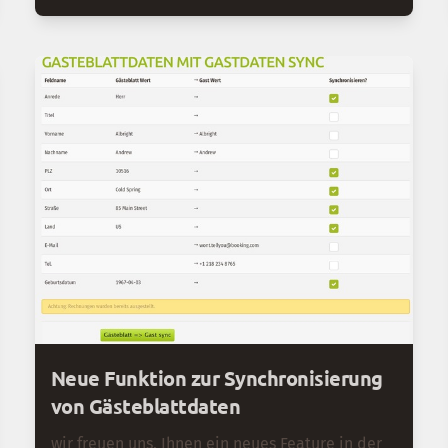
Einführungsdatums sine Staffelung %% dann
8% der Erhöhung und eine später Einführung
ab 1.7.2026.
Neue Funktion zur Synchronisierung
von Gästeblattdaten
wir freuen uns, Ihnen ein neues Feature in der