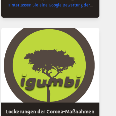
_
Hinterlassen Sie eine Google Bewertung der
igumbi Hotelsoftware
, loggen Sie sich ein und
schreiben Sie Ihre Bewertung über unsere
Lösung und unser Service._ _Vielen Dank im
Voraus für Ihre Unterstützung!"_
Lockerungen der Corona-Maßnahmen