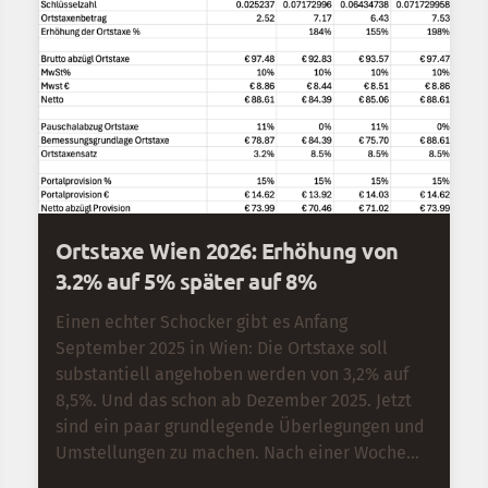
Ortstaxe Wien 2026: Erhöhung von
3.2% auf 5% später auf 8%
Einen echter Schocker gibt es Anfang
September 2025 in Wien: Die Ortstaxe soll
substantiell angehoben werden von 3,2% auf
8,5%. Und das schon ab Dezember 2025. Jetzt
sind ein paar grundlegende Überlegungen und
Umstellungen zu machen. Nach einer Woche
gab es dann eine Abmilderung des geplanten