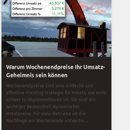
Warum Wochenendpreise Ihr Umsatz-
Geheimnis sein können
Wochenendpreise sind eine einfache und
effektive Yielding Strategie für Hotels, die nicht
schwer zu implementieren ist. Sie sind ein
wichtiger Bestandteil dynamischer
Hotelpreise. Für viele Betriebe ist die
Nachfrage am Wochenende entweder
wesentlich stärker (bei touristischen