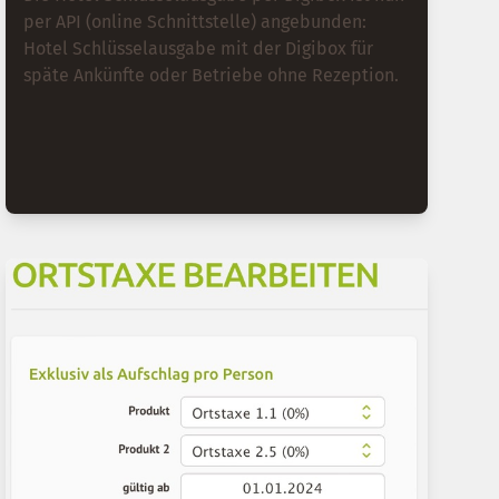
per API (online Schnittstelle) angebunden:
Hotel Schlüsselausgabe mit der Digibox für
späte Ankünfte oder Betriebe ohne Rezeption.