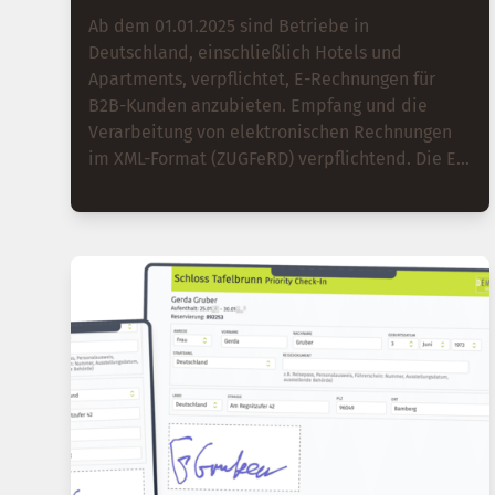
Ab dem 01.01.2025 sind Betriebe in
Deutschland, einschließlich Hotels und
Apartments, verpflichtet, E-Rechnungen für
B2B-Kunden anzubieten. Empfang und die
Verarbeitung von elektronischen Rechnungen
im XML-Format (ZUGFeRD) verpflichtend. Die E-
Rechnungen werden im XML-Format (ZUGFeRD)
erstellt und in die PDF-Datei eingebettet. Um
die E-Rechnung/ZUGFeRD XML-Datei zu
überprüfen, kann der kostenlose QUBA-Viewer
verwendet werden. Für die Vorbereitung auf
die E-Rechnung empfiehlt es sich, die
Firmenrechnungfunktion in der igumbi
Hotelsoftware zu nutzen, die Firmendatensätze
der Kunden zu pflegen und die richtigen E-
Mail-Adressen für den Rechnungsversand zu
hinterlegen. Die zeitnahe Einführung der E-
Rechnungen kann auch ein