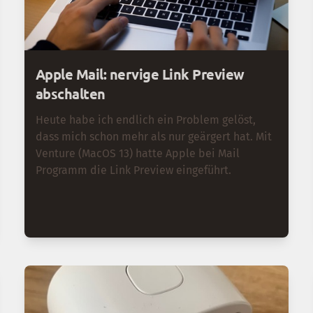
Apple Mail: nervige Link Preview
abschalten
Heute habe ich endlich ein Problem gelöst,
dass mich schon mehr als nur geärgert hat. Mit
Venture (MacOS 13) hatte Apple bei Mail
Programm die Link Preview eingeführt.