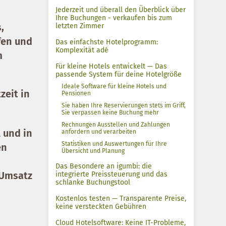
Jederzeit und überall den Überblick über
Ihre Buchungen - verkaufen bis zum
s
,
letzten Zimmer
fen und
Das einfachste Hotelprogramm:
Komplexität adé
m
Für kleine Hotels entwickelt — Das
passende System für deine Hotelgröße
Ideale Software für kleine Hotels und
zeit in
Pensionen
Sie haben Ihre Reservierungen stets im Griff,
Sie verpassen keine Buchung mehr
Rechnungen Ausstellen und Zahlungen
 und in
anfordern und verarbeiten
Statistiken und Auswertungen für Ihre
en
Übersicht und Planung
Das Besondere an igumbi: die
 Umsatz
integrierte Preissteuerung und das
schlanke Buchungstool
Kostenlos testen — Transparente Preise,
keine versteckten Gebühren
Cloud Hotelsoftware: Keine IT-Probleme,