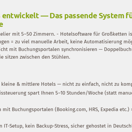
s entwickelt — Das passende System f
e
elier mit 5–50 Zimmern. - Hotelsoftware für Großketten ist
ngen = zu viel manuelle Arbeit, keine Automatisierung mög
icht mit Buchungsportalen synchronisieren — Doppelbuc
ie sitzen zwischen den Stühlen.
 kleine & mittlere Hotels — nicht zu einfach, nicht zu komp
issteuerung spart Ihnen 5–10 Stunden/Woche (statt manu
on mit Buchungsportalen (Booking.com, HRS, Expedia etc.) 
 IT-Setup, kein Backup-Stress, sicher gehostet in Deutsc