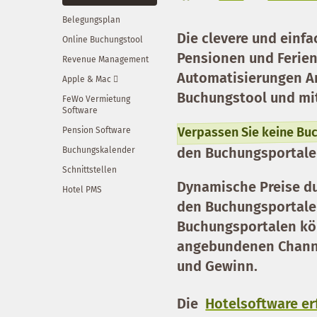
Belegungsplan
Die clevere und einf
Online Buchungstool
Pensionen und Ferie
Revenue Management
Automatisierungen Ar
Apple & Mac 
Buchungstool und mit
FeWo Vermietung
Software
Verpassen Sie keine Bu
Pension Software
den Buchungsportale
Buchungskalender
Schnittstellen
Dynamische Preise
d
Hotel PMS
den Buchungsportalen
Buchungsportalen kö
angebundenen Channe
und Gewinn.
Die
Hotelsoftware erf