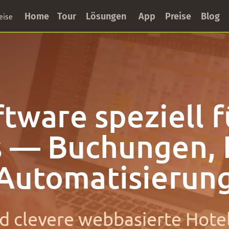
Home
Tour
Lösungen
App
Preise
Blog
eise
tware speziell f
s — Buchungen, P
Automatisierun
d clevere webbasierte Hot