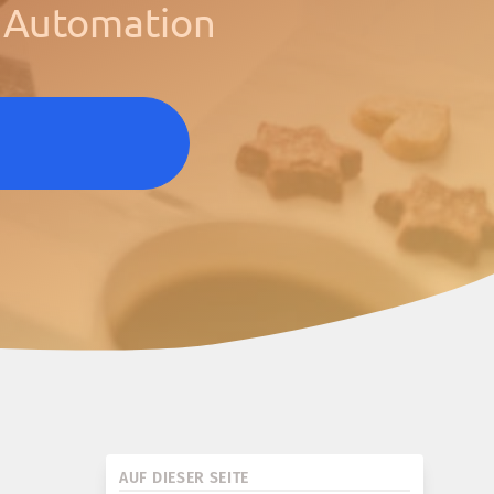
r Automation
AUF DIESER SEITE