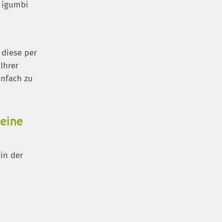
n igumbi
b diese per
Ihrer
infach zu
keine
 in der