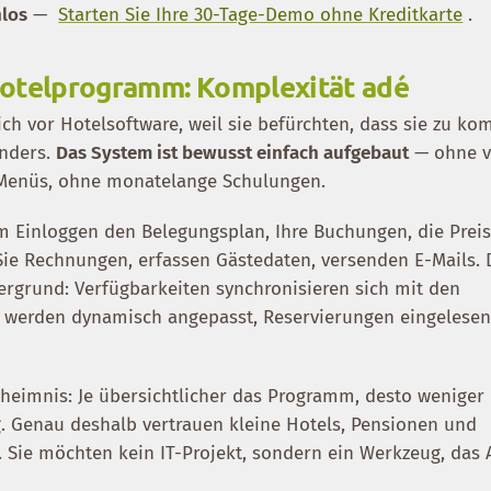
nlos
—
Starten Sie Ihre 30-Tage-Demo ohne Kreditkarte
.
Hotelprogramm: Komplexität adé
ich vor Hotelsoftware, weil sie befürchten, dass sie zu kom
anders.
Das System ist bewusst einfach aufgebaut
— ohne v
 Menüs, ohne monatelange Schulungen.
m Einloggen den Belegungsplan, Ihre Buchungen, die Preis
 Sie Rechnungen, erfassen Gästedaten, versenden E-Mails. 
ergrund: Verfügbarkeiten synchronisieren sich mit den
 werden dynamisch angepasst, Reservierungen eingelesen
eheimnis: Je übersichtlicher das Programm, desto weniger 
ag. Genau deshalb vertrauen kleine Hotels, Pensionen und
Sie möchten kein IT-Projekt, sondern ein Werkzeug, das 