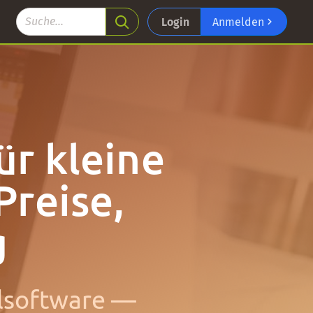
Login
Anmelden
ür kleine
reise,
g
elsoftware —