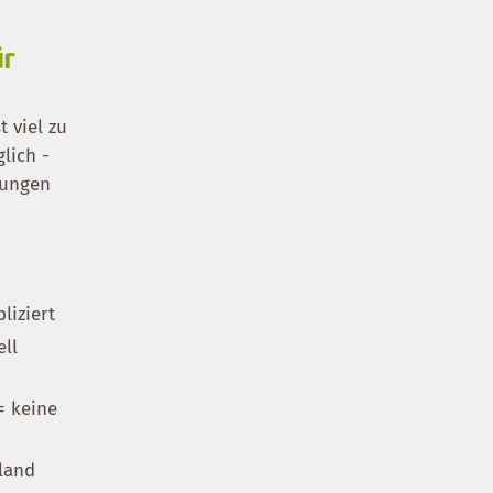
ür
 viel zu
lich -
hungen
liziert
ell
= keine
hland