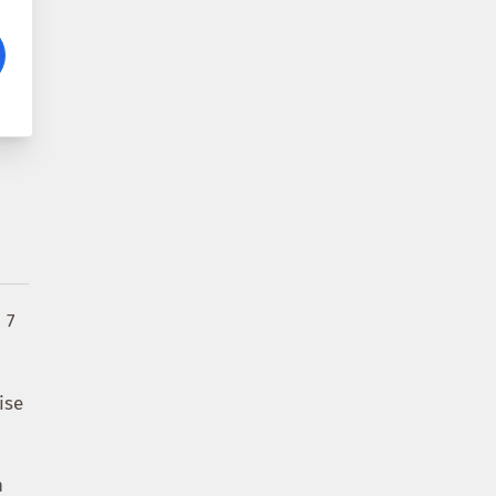
 7
ise
n