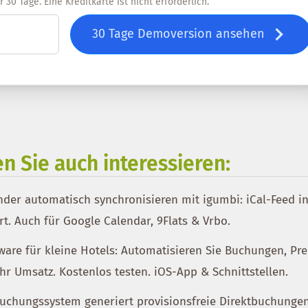
30 Tage. Eine Kreditkarte ist nicht erforderlich.
30 Tage Demoversion ansehen
n Sie auch interessieren:
der automatisch synchronisieren mit igumbi: iCal-Feed in
ert. Auch für Google Calendar, 9Flats & Vrbo.
are für kleine Hotels: Automatisieren Sie Buchungen, Pre
r Umsatz. Kostenlos testen. iOS-App & Schnittstellen.
uchungssystem generiert provisionsfreie Direktbuchunge