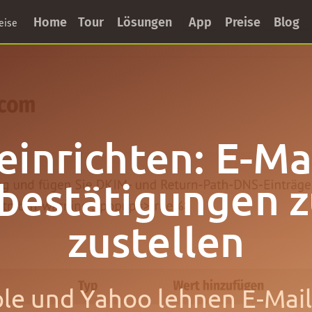
Home
Tour
Lösungen
App
Preise
Blog
eise
inrichten: E-Ma
estätigungen z
zustellen
ple und Yahoo lehnen E-Mai