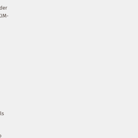
 der
KIM-
ls
o