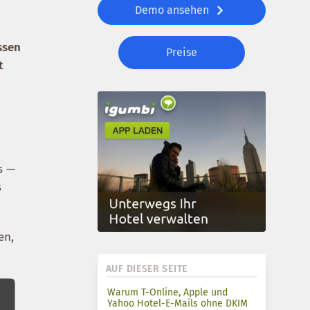
Demo ansehen
ssen
Preise
t
s —
s
en,
AUF DIESER SEITE
Warum T-Online, Apple und
Yahoo Hotel-E-Mails ohne DKIM