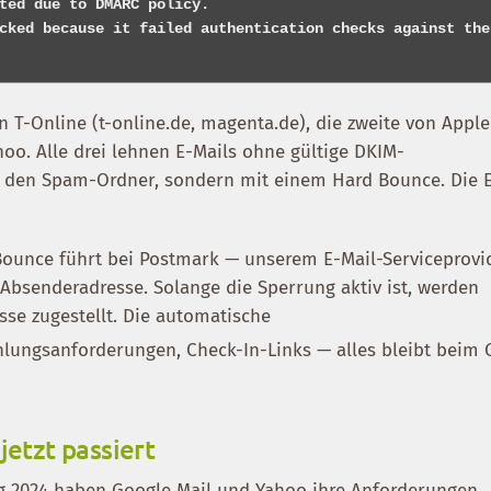
ted due to DMARC policy.

cked because it failed authentication checks against the 
T-Online (t-online.de, magenta.de), die zweite von Apple
hoo. Alle drei lehnen E-Mails ohne gültige DKIM-
 in den Spam-Ordner, sondern mit einem Hard Bounce. Die 
 Bounce führt bei Postmark — unserem E-Mail-Serviceprovi
Absenderadresse. Solange die Sperrung aktiv ist, werden
sse zugestellt. Die automatische
hlungsanforderungen, Check-In-Links — alles bleibt beim 
etzt passiert
fang 2024 haben Google Mail und Yahoo ihre Anforderungen