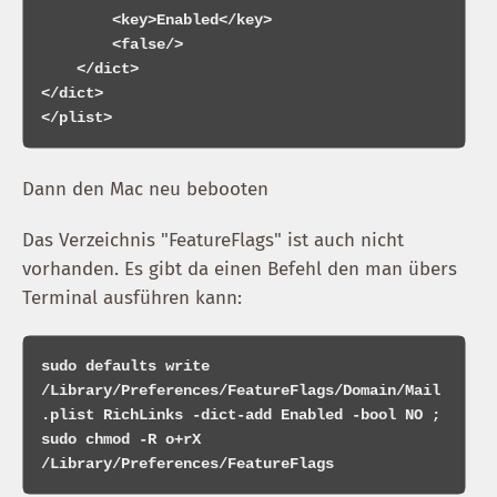
        <key>Enabled</key>

        <false/>

    </dict>

</dict>

Dann den Mac neu bebooten
Das Verzeichnis "FeatureFlags" ist auch nicht
vorhanden. Es gibt da einen Befehl den man übers
Terminal ausführen kann:
sudo defaults write 
/Library/Preferences/FeatureFlags/Domain/Mail
.plist RichLinks -dict-add Enabled -bool NO ; 
sudo chmod -R o+rX 