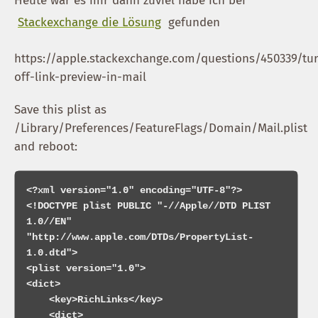
Heute war es mir dann zuviel habe ich bei
Stackexchange die Lösung
gefunden
https://apple.stackexchange.com/questions/450339/tu
off-link-preview-in-mail
Save this plist as
/Library/Preferences/FeatureFlags/Domain/Mail.plist
and reboot:
<?xml version="1.0" encoding="UTF-8"?>

<!DOCTYPE plist PUBLIC "-//Apple//DTD PLIST 
1.0//EN" 
"http://www.apple.com/DTDs/PropertyList-
1.0.dtd">

<plist version="1.0">

<dict>

    <key>RichLinks</key>

    <dict>
