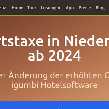
Home
Tour
Lösungen
App
Preise
Blog
eise
tstaxe in Nieder
ab 2024
r Änderung der erhöhten Or
igumbi Hotelsoftware